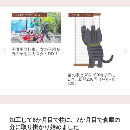
DIY-自分でやっちゃおう
その他いろいろ
やってみたら簡単！外れな
い！椅子の座面のカバーを
ロ
張り替える
D
包丁で指を切って血が止ま
らない！という時の対処法
に
＋釘
加工して6か月目で柱に、7か月目で倉庫の
分に取り掛かり始めました