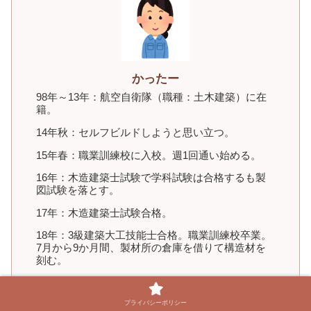
かったー
98年～13年：航空自衛隊（職種：土木建築）に在
籍。
14年秋：セルフビルドしようと思い立つ。
15年春：職業訓練校に入校。週1回通い始める。
16年：木造建築士試験で学科試験は合格するも製
図試験を落とす。
17年：木造建築士試験合格。
18年：3級建築大工技能士合格。職業訓練校卒業。
7月から9か月間、製材所の倉庫を借りて構造材を
刻む。
19年：予定通り3月に北海道に引っ越し、4月に確
認申請提出、基礎工事、5月末に建て方、夏から秋
プライバシーポリシー
にかけて外壁施工。