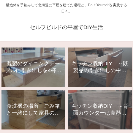
構造体を手刻みして北海道に平屋を建てた過程と、Do It Yourselfを実践する
日々。
セルフビルドの平屋でDIY生活
既製のダイニングテー
キッチン収納DIY ～既
ブルに引き出しを4杯、
製品の引き出しの中に
後付けDIY
引き出しを作る～
食洗機の場所 ごみ箱
キッチン収納DIY ～背
と一緒にして家具の一
面カウンターは食器棚
つになりました
～