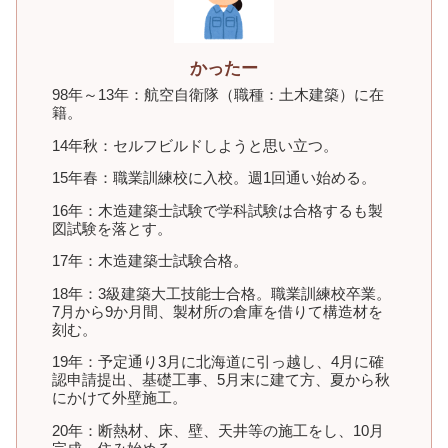
かったー
98年～13年：航空自衛隊（職種：土木建築）に在
籍。
14年秋：セルフビルドしようと思い立つ。
15年春：職業訓練校に入校。週1回通い始める。
16年：木造建築士試験で学科試験は合格するも製
図試験を落とす。
17年：木造建築士試験合格。
18年：3級建築大工技能士合格。職業訓練校卒業。
7月から9か月間、製材所の倉庫を借りて構造材を
刻む。
19年：予定通り3月に北海道に引っ越し、4月に確
認申請提出、基礎工事、5月末に建て方、夏から秋
にかけて外壁施工。
20年：断熱材、床、壁、天井等の施工をし、10月