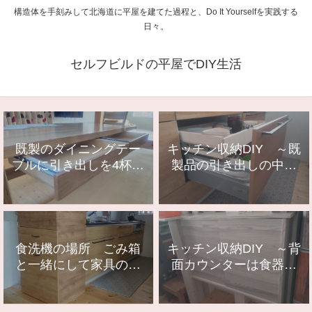
構造体を手刻みして北海道に平屋を建てた過程と、Do It Yourselfを実践する
日々。
セルフビルドの平屋でDIY生活
既製のダイニングテー
キッチン収納DIY ～既
ブルに引き出しを4杯、
製品の引き出しの中に
後付けDIY
引き出しを作る～
食洗機の場所 ごみ箱
キッチン収納DIY ～背
と一緒にして家具の一
面カウンターは食器棚
つになりました
～