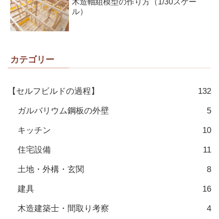
木造軸組模型の作り方（1/30スケー
ル）
カテゴリー
【セルフビルドの過程】
132
ガルバリウム鋼板の外壁
5
キッチン
10
住宅設備
11
土地・外構・玄関
8
建具
16
木造建築士・間取り考察
4