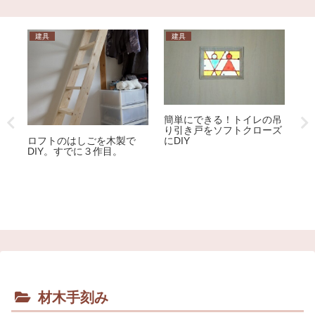
建具
建具
き
簡単にできる！トイレの吊
子
り引き戸をソフトクローズ
男
ロフトのはしごを木製で
にDIY
DIY。すでに３作目。
材木手刻み