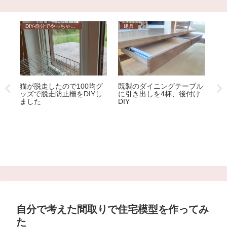
その他いろいろ
架構・構造
ル
木造軸組模型の作り方
ダ
け
（1/30スケール）
チ
包丁で指を切って血が止ま
らない！という時の対処法
自分で考えた間取りで住宅模型を作ってみ
た