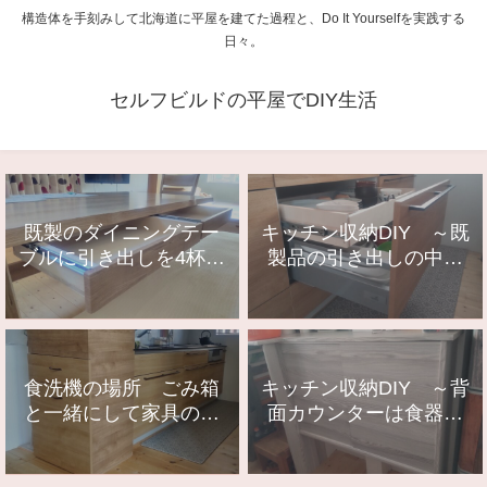
構造体を手刻みして北海道に平屋を建てた過程と、Do It Yourselfを実践する
日々。
セルフビルドの平屋でDIY生活
既製のダイニングテー
キッチン収納DIY ～既
ブルに引き出しを4杯、
製品の引き出しの中に
後付けDIY
引き出しを作る～
食洗機の場所 ごみ箱
キッチン収納DIY ～背
と一緒にして家具の一
面カウンターは食器棚
つになりました
～