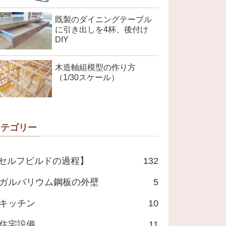
既製のダイニングテーブル
に引き出しを4杯、後付け
DIY
木造軸組模型の作り方
（1/30スケール）
カテゴリー
セルフビルドの過程】
132
ガルバリウム鋼板の外壁
5
キッチン
10
住宅設備
11