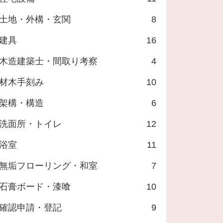
土地・外構・玄関
8
建具
16
木造建築士・間取り考察
4
材木手刻み
10
架構・構造
6
洗面所・トイレ
12
浴室
11
無垢フローリング・和室
7
石膏ボード・漆喰
10
確認申請・登記
9