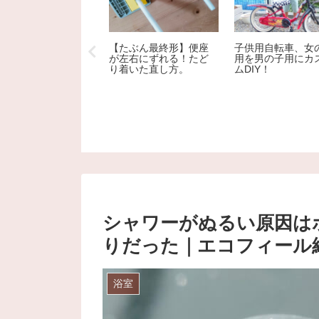
っぱり折置組（おり
【たぶん最終形】便座
子供用自転車、女
きぐみ）で建てた
が左右にずれる！たど
用を男の子用にカ
！
り着いた直し方。
ムDIY！
シャワーがぬるい原因は
りだった｜エコフィール
浴室