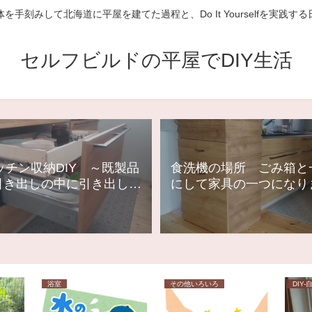
を手刻みして北海道に平屋を建てた過程と、Do It Yourselfを実践す
セルフビルドの平屋でDIY生活
ッチン収納DIY ～既製品
食洗機の場所 ごみ箱と
引き出しの中に引き出しを
にして家具の一つになり
作る～
た
浴室
その他いろいろ