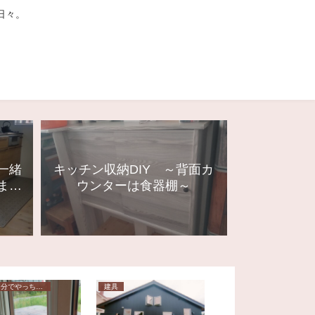
る日々。
一緒
キッチン収納DIY ～背面カ
まし
ウンターは食器棚～
DIY-自分でやっちゃおう
建具
建具