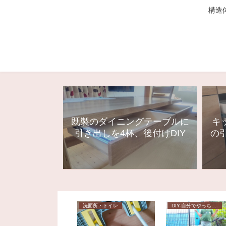
構造体
既製のダイニングテーブルに
キ
引き出しを4杯、後付けDIY
の
構・構造
洗面所・トイレ
DIY-自分でやっちゃおう