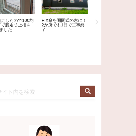
走したので100均
FIX窓を開閉式の窓に！
ズで脱走防止柵を
2か所でも1日で工事終
ロフトのはしごを木
しました
了
でDIY。すでに３作