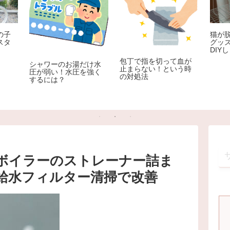
の子
猫が脱
スタ
グッ
DIY
包丁で指を切って血が
シャワーのお湯だけ水
止まらない！という時
圧が弱い！水圧を強く
の対処法
するには？
ボイラーのストレーナー詰ま
給水フィルター清掃で改善